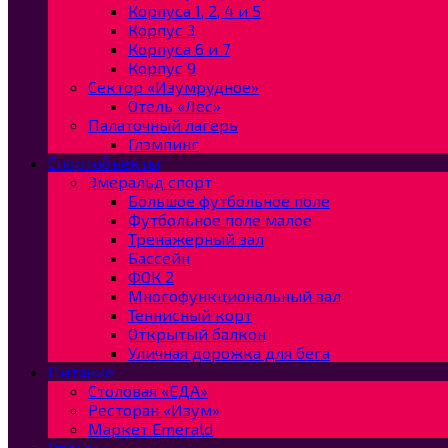
Корпуса 1, 2, 4 и 5
Корпус 3
Корпуса 6 и 7
Корпус 9
Сектор «Изумрудное»
Отель «Лес»
Палаточный лагерь
Глэмпинг
Спортобъекты
Эмеральд спорт
Большое футбольное поле
Футбольное поле малое
Тренажерный зал
Бассейн
ФОК 2
Многофункциональный зал
Теннисный корт
Открытый балкон
Уличная дорожка для бега
Питание
Столовая «ЕДА»
Ресторан «Изум»
Маркет Emerald
Отдых