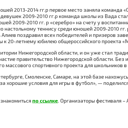
ошей 2013-2014 гг.р первое место заняла команда «
 девушек 2009-2010 гг.р команда школы из Вада ст
ошей 2009-2010 гг. р «серебро» на счету у воспитан
о настольному теннису среди юношей 2009-2010 гг. 
Алиев поздравил всех победителей и призеров заве
ы к 20-летнему юбилею общероссийского проекта «М
рритории Нижегородской области, и он уже стал тр
 участие правительство Нижегородской области. Без
о массового спортивного проекта для школьников в 
тербурге, Смоленске, Самаре, на этой базе нахожусь
м за хорошие условия для игры в футбол», — подели
ознакомиться
по ссылке
. Организаторы фестиваля –