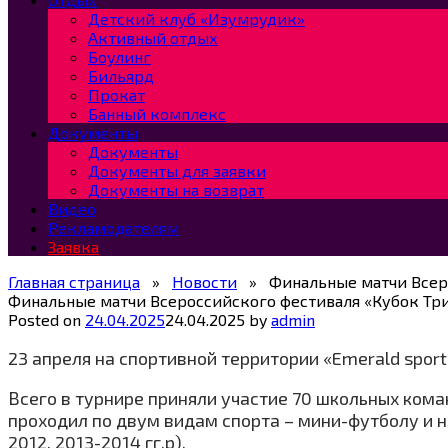
Детский клуб «Изумрудик»
Активный отдых
Боулинг
Бильярд
Прокат
Банный комплекс
Документы
Документы
Документы для заявки
Документы на возврат
Видео
Рекламодателям
Заявка
Главная страница
»
Новости
»
Финальные матчи Всер
Финальные матчи Всероссийского фестиваля «Кубок Тр
Posted on
24.04.2025
24.04.2025
by
admin
23 апреля на спортивной территории «Emerаld spor
Всего в турнире приняли участие 70 школьных кома
проходил по двум видам спорта – мини-футболу и н
2012, 2013-2014 гг.р).