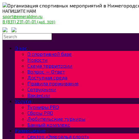
Организация спортивных мероприятий в Нижегородс
НАПИШИТЕ НАМ
sport@emeraldnn.ru
8 (831) 231-01-01
(доб. 309)
О нас
О спортивной базе
Новости
Схема территории
Вопрос — Ответ
Доступная среда
Правила проживания
Сотрудники
Вакансии
Услуги
Турниры PRO
Сборы PRO
Любительские турниры
Банный комплекс
Размещение
Сектор «Эмеральд спорт»