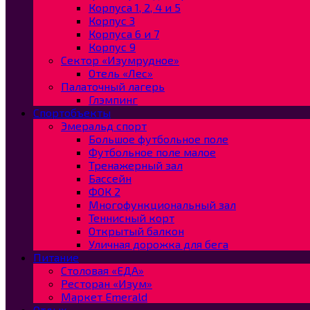
Корпуса 1, 2, 4 и 5
Корпус 3
Корпуса 6 и 7
Корпус 9
Сектор «Изумрудное»
Отель «Лес»
Палаточный лагерь
Глэмпинг
Спортобъекты
Эмеральд спорт
Большое футбольное поле
Футбольное поле малое
Тренажерный зал
Бассейн
ФОК 2
Многофункциональный зал
Теннисный корт
Открытый балкон
Уличная дорожка для бега
Питание
Столовая «ЕДА»
Ресторан «Изум»
Маркет Emerald
Отдых