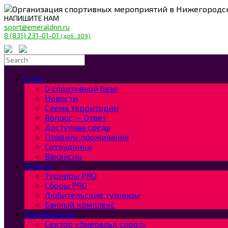
Организация спортивных мероприятий в Нижегородс
НАПИШИТЕ НАМ
sport@emeraldnn.ru
8 (831) 231-01-01
(доб. 309)
О нас
О спортивной базе
Новости
Схема территории
Вопрос — Ответ
Доступная среда
Правила проживания
Сотрудники
Вакансии
Услуги
Турниры PRO
Сборы PRO
Любительские турниры
Банный комплекс
Размещение
Сектор «Эмеральд спорт»