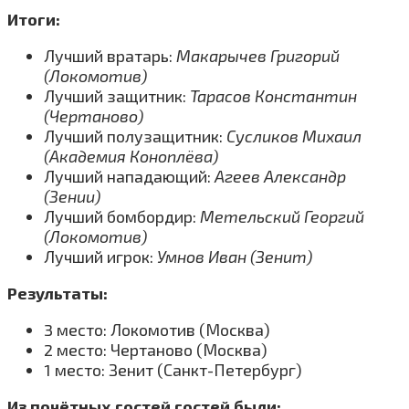
Итоги:
Лучший вратарь:
Макарычев Григорий
(Локомотив)
Лучший защитник:
Тарасов Константин
(Чертаново)
Лучший полузащитник:
Сусликов Михаил
(Академия Коноплёва)
Лучший нападающий:
Агеев Александр
(Зении)
Лучший бомбордир:
Метельский Георгий
(Локомотив)
Лучший игрок:
Умнов Иван (Зенит)
Результаты:
3 место: Локомотив (Москва)
2 место: Чертаново (Москва)
1 место: Зенит (Санкт-Петербург)
Из почётных гостей гостей были: