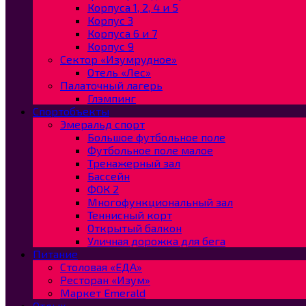
Корпуса 1, 2, 4 и 5
Корпус 3
Корпуса 6 и 7
Корпус 9
Сектор «Изумрудное»
Отель «Лес»
Палаточный лагерь
Глэмпинг
Спортобъекты
Эмеральд спорт
Большое футбольное поле
Футбольное поле малое
Тренажерный зал
Бассейн
ФОК 2
Многофункциональный зал
Теннисный корт
Открытый балкон
Уличная дорожка для бега
Питание
Столовая «ЕДА»
Ресторан «Изум»
Маркет Emerald
Отдых