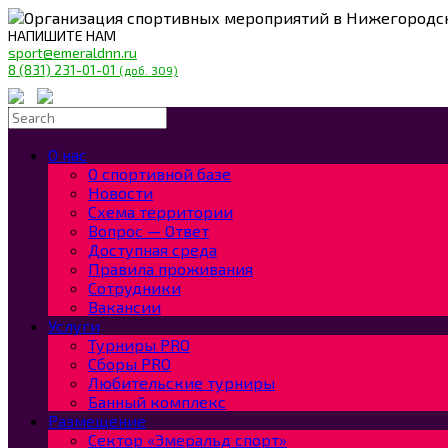
Организация спортивных мероприятий в Нижегородс
НАПИШИТЕ НАМ
sport@emeraldnn.ru
8 (831) 231-01-01
(доб. 309)
О нас
О спортивной базе
Новости
Схема территории
Вопрос — Ответ
Доступная среда
Правила проживания
Сотрудники
Вакансии
Услуги
Турниры PRO
Сборы PRO
Любительские турниры
Банный комплекс
Размещение
Сектор «Эмеральд спорт»