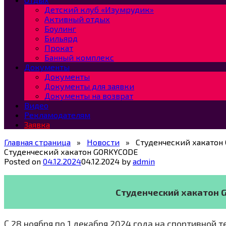
Детский клуб «Изумрудик»
Активный отдых
Боулинг
Бильярд
Прокат
Банный комплекс
Документы
Документы
Документы для заявки
Документы на возврат
Видео
Рекламодателям
Заявка
Главная страница
»
Новости
»
Студенческий хакатон
Студенческий хакатон GORKYCODE
Posted on
04.12.2024
04.12.2024
by
admin
Студенческий хакатон 
С 28 ноября по 1 декабря 2024 года на спортивной 