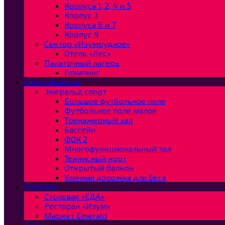
Корпуса 1, 2, 4 и 5
Корпус 3
Корпуса 6 и 7
Корпус 9
Сектор «Изумрудное»
Отель «Лес»
Палаточный лагерь
Глэмпинг
Спортобъекты
Эмеральд спорт
Большое футбольное поле
Футбольное поле малое
Тренажерный зал
Бассейн
ФОК 2
Многофункциональный зал
Теннисный корт
Открытый балкон
Уличная дорожка для бега
Питание
Столовая «ЕДА»
Ресторан «Изум»
Маркет Emerald
Отдых