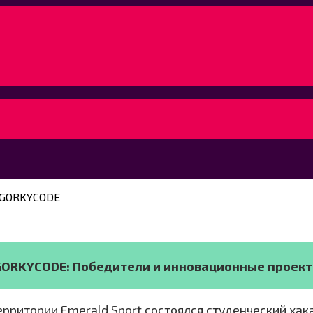
 GORKYCODE
GORKYCODE: Победители и инновационные проекты
территории Emerald Sport состоялся студенческий х