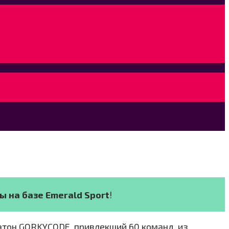
 на базе Emerald Sport
!
акатон GORKYCODE, привлекший 60 команд, из