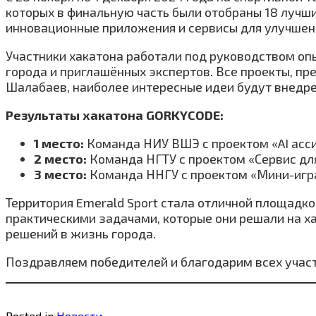
которых в финальную часть были отобраны 18 лучш
инновационные приложения и сервисы для улучшен
Участники хакатона работали под руководством о
города и приглашённых экспертов. Все проекты, пр
Шалабаев, наиболее интересные идеи будут внедре
Результаты хакатона GORKYCODE:
1 место:
Команда НИУ ВШЭ с проектом «AI асс
2 место:
Команда НГТУ с проектом «Сервис д
3 место:
Команда ННГУ с проектом «Мини-игра
Территория Emerald Sport стала отличной площадк
практическими задачами, которые они решали на ха
решений в жизнь города.
Поздравляем победителей и благодарим всех участ
Posted in
Новости
.