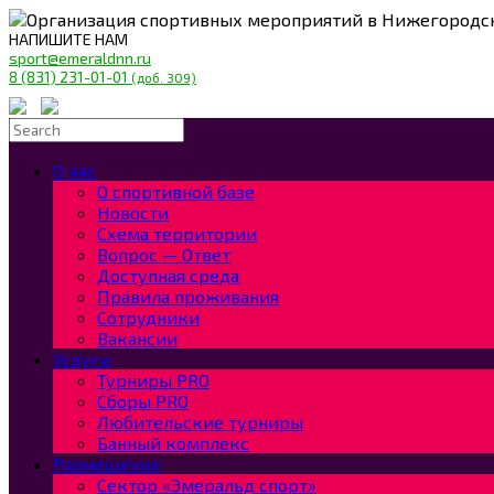
Организация спортивных мероприятий в Нижегородс
НАПИШИТЕ НАМ
sport@emeraldnn.ru
8 (831) 231-01-01
(доб. 309)
О нас
О спортивной базе
Новости
Схема территории
Вопрос — Ответ
Доступная среда
Правила проживания
Сотрудники
Вакансии
Услуги
Турниры PRO
Сборы PRO
Любительские турниры
Банный комплекс
Размещение
Сектор «Эмеральд спорт»