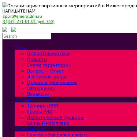
Организация спортивных мероприятий в Нижегородс
НАПИШИТЕ НАМ
sport@emeraldnn.ru
8 (831) 231-01-01
(доб. 309)
О нас
О спортивной базе
Новости
Схема территории
Вопрос — Ответ
Доступная среда
Правила проживания
Сотрудники
Вакансии
Услуги
Турниры PRO
Сборы PRO
Любительские турниры
Банный комплекс
Размещение
Сектор «Эмеральд спорт»