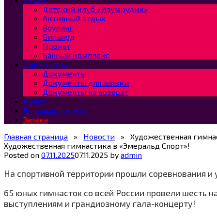
Детский клуб «Изумрудик»
Активный отдых
Боулинг
Бильярд
Прокат
Банный комплекс
Документы
Документы
Документы для заявки
Документы на возврат
Видео
Рекламодателям
Заявка
Главная страница
»
Новости
»
Художественная гимна
Художественная гимнастика в «Эмеральд Спорт»!
Posted on
07.11.2025
07.11.2025
by
admin
На спортивной территории прошли соревнования и
65 юных гимнасток со всей России провели шесть 
выступлениям и грандиозному гала-концерту!