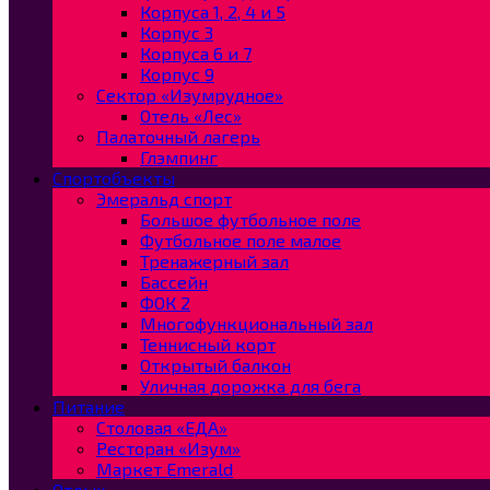
Корпуса 1, 2, 4 и 5
Корпус 3
Корпуса 6 и 7
Корпус 9
Сектор «Изумрудное»
Отель «Лес»
Палаточный лагерь
Глэмпинг
Спортобъекты
Эмеральд спорт
Большое футбольное поле
Футбольное поле малое
Тренажерный зал
Бассейн
ФОК 2
Многофункциональный зал
Теннисный корт
Открытый балкон
Уличная дорожка для бега
Питание
Столовая «ЕДА»
Ресторан «Изум»
Маркет Emerald
Отдых