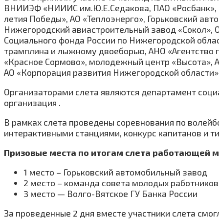
ВНИИЭФ «НИИИС им.Ю.Е.Седакова, ПАО «Росбанк», 
летия Победы», АО «Теплоэнерго», Горьковский авт
Нижегородский авиастроительный завод «Сокол»,
Социального фонда России по Нижегородской обла
трамплина и лыжному двоеборью, АНО «Агентство 
«Красное Сормово», молодежный центр «Высота», А
АО «Корпорация развития Нижегородской области»,
Организаторами слета являются департамент соци
организация .
В рамках слета проведены соревнования по волейб
интерактивными станциями, конкурс капитанов и т
Призовые места по итогам слета работающей 
1 место – Горьковский автомобильный завод
2 место – команда совета молодых работников
3 место — Волго-Вятское ГУ Банка России
За проведенные 2 дня вместе участники слета смо