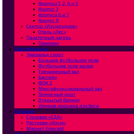
Корпуса 1, 2, 4 и 5
Корпус 3
Корпуса 6 и 7
Корпус 9
Сектор «Изумрудное»
Отель «Лес»
Палаточный лагерь
Глэмпинг
Спортобъекты
Эмеральд спорт
Большое футбольное поле
Футбольное поле малое
Тренажерный зал
Бассейн
ФОК 2
Многофункциональный зал
Теннисный корт
Открытый балкон
Уличная дорожка для бега
Питание
Столовая «ЕДА»
Ресторан «Изум»
Маркет Emerald
Отдых