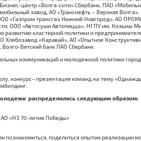
Бизнес-центр «Волга-сити» Сбербанк, ПАО «Мобильн
омобильный завод, АО «Транснефть – Верхняя Волга»,
 ООО «Газпром трансгаз Нижний Новгород», АО ПРО
сти, ООО «Автосуши Автопицца», НГПУ им. Козьмы М
по развитию кластерной политики и предпринимател
О Хлебозавод «Каравай», АО «Опытное Конструктивн
 Волго-Вятский банк ПАО Сбербанк.
альных коммуникаций и молодежной политики горо
олу, конкурс– презентация команд на тему «Однажд
имбилдинг.
молодежи распределились следующим образом:
 АО «НЗ 70-летия Победы»
гли познакомиться, поделиться опытом реализации м