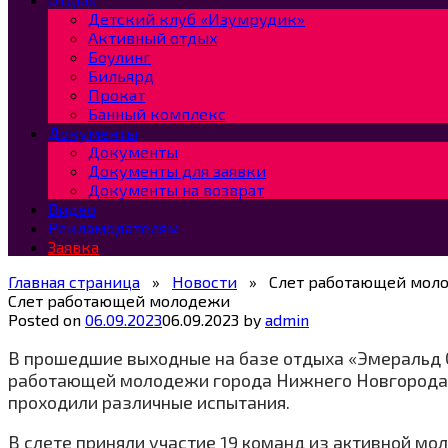
Детский клуб «Изумрудик»
Активный отдых
Боулинг
Бильярд
Прокат
Банный комплекс
Документы
Документы
Документы для заявки
Документы на возврат
Видео
Рекламодателям
Заявка
Главная страница
»
Новости
»
Слет работающей мол
Слет работающей молодежи
Posted on
06.09.2023
06.09.2023
by
admin
В прошедшие выходные на базе отдыха «Эмеральд С
работающей молодежи города Нижнего Новгорода, 
проходили различные испытания.
В слете приняли участие 19 команд из активной мо