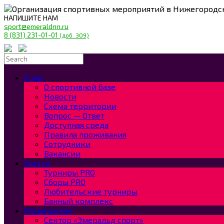
Организация спортивных мероприятий в Нижегородс
НАПИШИТЕ НАМ
sport@emeraldnn.ru
8 (831) 231-01-01
(доб. 309)
О нас
О спортивной базе
Новости
Схема территории
Вопрос — Ответ
Доступная среда
Правила проживания
Сотрудники
Вакансии
Услуги
Турниры PRO
Сборы PRO
Любительские турниры
Банный комплекс
Размещение
Сектор «Эмеральд спорт»